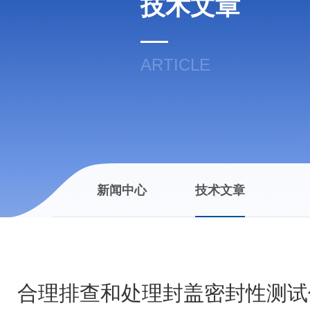
技术文章
ARTICLE
新闻中心
技术文章
合理排查和处理封盖密封性测试