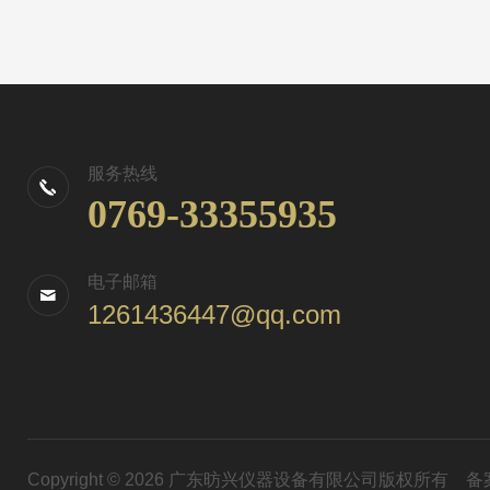
服务热线
0769-33355935
电子邮箱
1261436447@qq.com
Copyright © 2026 广东昉兴仪器设备有限公司版权所有
备