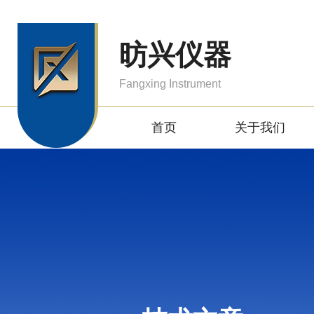
昉兴仪器
Fangxing Instrument
首页
关于我们