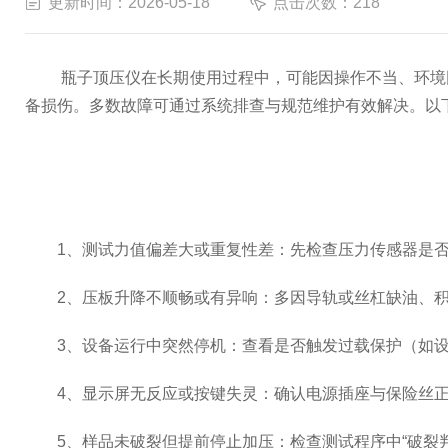
更新时间：2026-05-18
点击次数：218
瓶子顶压仪在长期使用过程中，可能因操作不当、环境因
备损伤。多数故障可通过系统排查与规范维护有效解决。以
1、测试力值偏差大或重复性差：先检查压力传感器是否
2、压板升降不顺畅或有异响：多因导轨或丝杠缺油、积
3、设备运行中突然停机：查看是否触发过载保护（如设
4、显示屏无反应或按键失灵：确认电源插座与保险丝正
5、样品未破裂但提前停止加压：检查测试程序中“破裂判